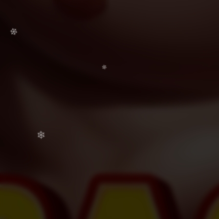
Ribuan player sudah membuktikan bahwa KOKO303 ad
dan nikmati kemudahan akses ribuan game populer da
❄
0
❄
❄
❄
1. Apa keunggulan KOKO