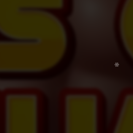
dengan area panas di KOKO303?
ok untuk pemain pemula?
❄
main aman saat menggunakan d
🌟 Testimoni Member KOKO30
❄
❄
❄
e yang menyenangkan dengan akses yang cepat dan fitur ya