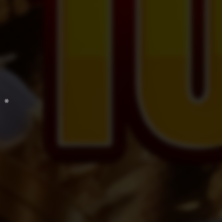
u
❄
❄
❄
❄