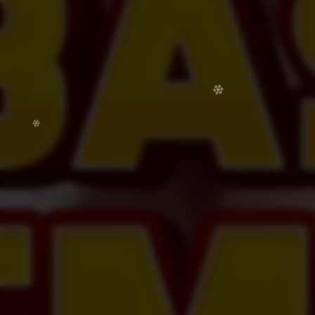
2. Apa yang dimaksud 
3. Apakah KOKO303 coc
❄
❄
4. Bagaimana cara ber
❄
Fajar Saputra
"KOKO303 memberikan pengalaman hiburan onlin
⭐⭐⭐⭐⭐