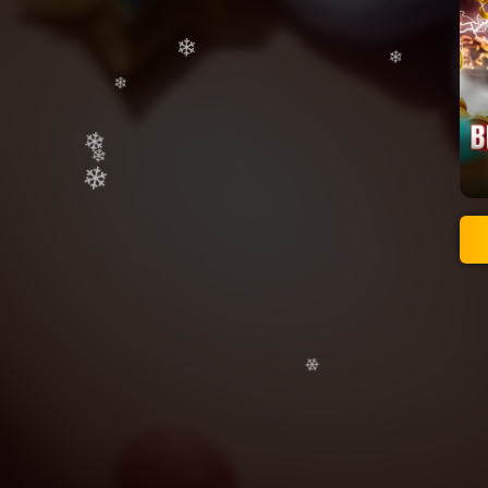
LOGIN
Skip to the beginning of the images gallery
❄
KOKO303 Rumah Hibur
Baru
Writed By
KOKO303
·
Pembaruan: 20 Desember 2025